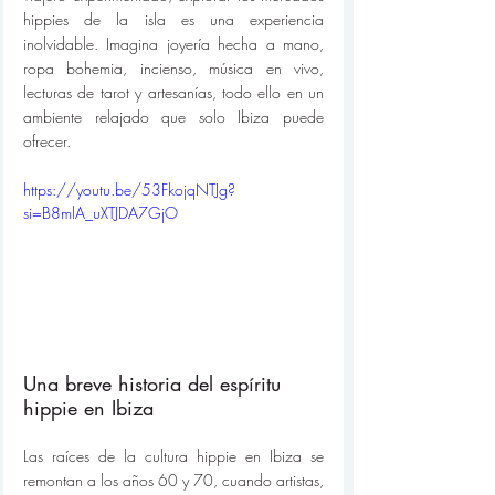
hippies de la isla es una experiencia 
inolvidable. Imagina joyería hecha a mano, 
ropa bohemia, incienso, música en vivo, 
lecturas de tarot y artesanías, todo ello en un 
ambiente relajado que solo Ibiza puede 
ofrecer.
https://youtu.be/53FkojqNTJg?
si=B8mlA_uXTJDA7GjO
Una breve historia del espíritu 
hippie en Ibiza
Las raíces de la cultura hippie en Ibiza se 
remontan a los años 60 y 70, cuando artistas, 