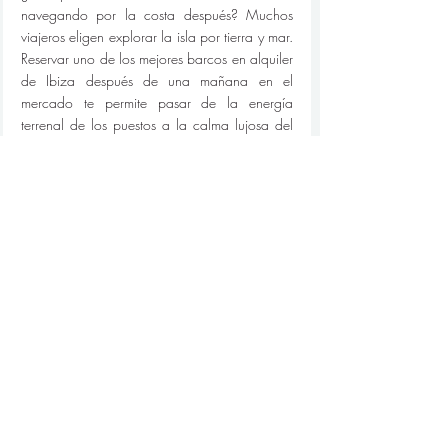
navegando por la costa después? Muchos 
viajeros eligen explorar la isla por tierra y mar. 
Reservar uno de los mejores barcos en alquiler 
de Ibiza después de una mañana en el 
mercado te permite pasar de la energía 
terrenal de los puestos a la calma lujosa del 
mar.
Incluso puedes organizar un crucero con 
cena al atardecer, acompañado de música y 
champán, una forma inolvidable de terminar 
tu día en Ibiza.
Reflexiones finales
Los mercados hippies en Ibiza son más que 
simples atracciones turísticas; son el alma de 
la isla. Ofrecen una experiencia llena de 
color, creatividad y comunidad que despierta 
los sentidos. Ya sea que estés buscando un 