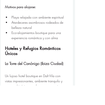
Motivos para alojarse:
Playa relajada con ambiente espiritual
Atardeceres asombrosos rodeados de 
belleza natural
Eco-alojamientos boutique para una 
experiencia romántica y con alma
Hoteles y Refugios Románticos 
Únicos
La Torre del Canónigo (Ibiza Ciudad)
Un lujoso hotel boutique en Dalt Vila con 
vistas impresionantes, ambiente tranquilo y 
encanto histórico—perfecto para parejas que 
buscan romance en el corazón de Ibiza.
Ca Na Xica (San Miguel)