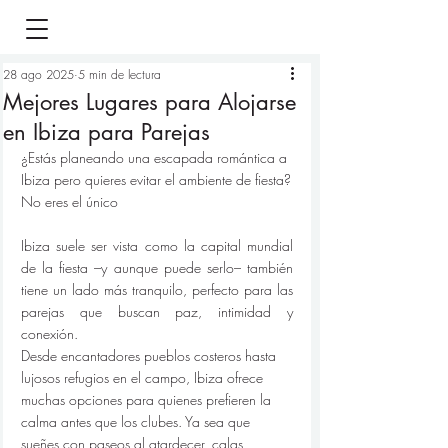
28 ago 2025
5 min de lectura
Mejores Lugares para Alojarse
en Ibiza para Parejas
¿Estás planeando una escapada romántica a 
Ibiza pero quieres evitar el ambiente de fiesta?
No eres el único
Ibiza suele ser vista como la capital mundial 
de la fiesta –y aunque puede serlo– también 
tiene un lado más tranquilo, perfecto para las 
parejas que buscan paz, intimidad y 
conexión.
Desde encantadores pueblos costeros hasta 
lujosos refugios en el campo, Ibiza ofrece 
muchas opciones para quienes prefieren la 
calma antes que los clubes. Ya sea que 
sueñes con paseos al atardecer, calas 